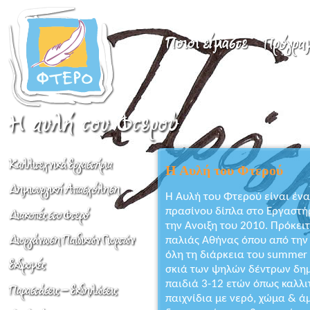
Η Αυλή του Φτερού
Η Αυλή του Φτερού είναι έν
πρασίνου δίπλα στο Εργαστήρ
την Ανοιξη του 2010. Πρόκει
παλιάς Αθήνας όπου από την 
όλη τη διάρκεια του summer
σκιά των ψηλών δέντρων δημ
παιδιά 3-12 ετών όπως καλλι
παιχνίδια με νερό, χώμα & ά