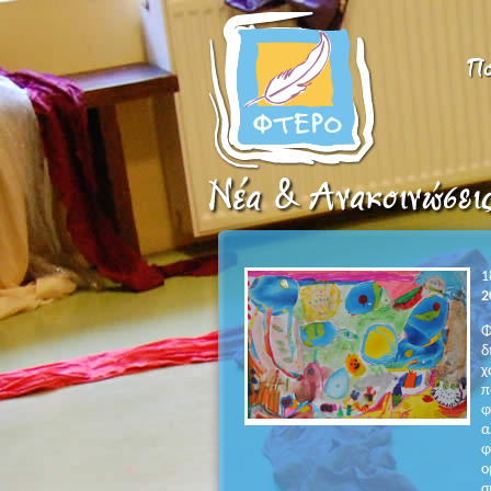
1
2
Φ
δ
χ
π
φ
α
φ
ο
σ