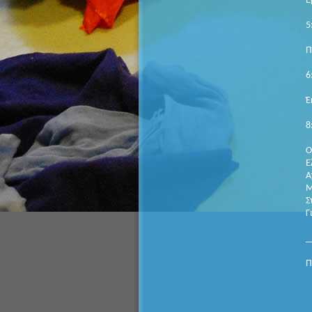
Ε
5
Π
6
Έ
8
Ο
Ε
Α
Μ
Σ
Γ
_
Π