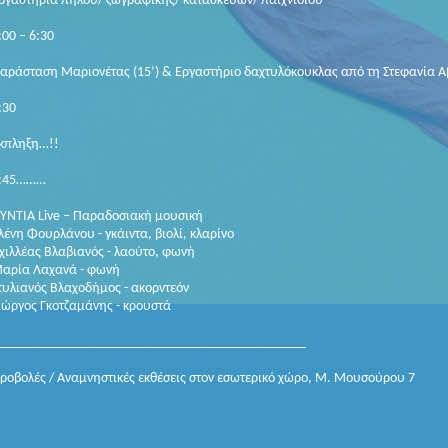
ργαστήρια πηλού/ ζωγραφικής/ κατασκευών/ παιχνιδιού
:00 – 6:30
αράσταση Μαριονέτας (15’) & Εργαστήριο δαχτυλόκουκλας από τη Στεφανία 
:30
κπληξη…!!
:45………
ΥΝΤΙΑ Live – Παραδοσιακή μουσική
λένη Φουρλάνου - γκάιντα, βιολί, κλαρίνο
χιλλέας Βλαβιανός - λαούτο, φωνή
αρία Λαχανά - φωνή
τυλιανός Βλαχοδήμος - ακορντεόν
ιώργος Γκοτζαμάνης - κρουστά
____________________________________________
ροβολές / Αναμνηστικές εκθέσεις στον εσωτερικό χώρο, Μ. Μουσούρου 7