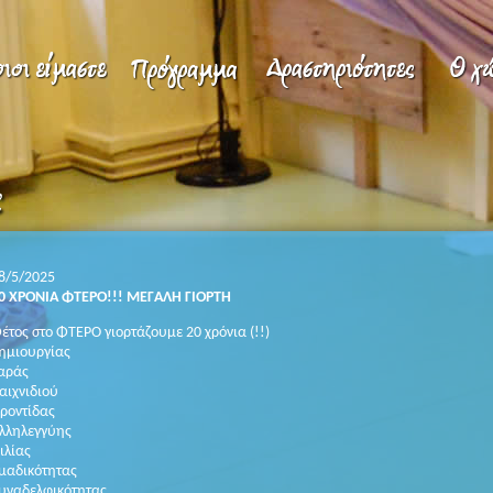
8/5/2025
0 ΧΡΟΝΙΑ ΦΤΕΡΟ!!! ΜΕΓΑΛΗ ΓΙΟΡΤΗ
έτος στο ΦΤΕΡΟ γιορτάζουμε 20 χρόνια (!!)
ημιουργίας
αράς
αιχνιδιού
ροντίδας
λληλεγγύης
ιλίας
μαδικότητας
υναδελφικότητας