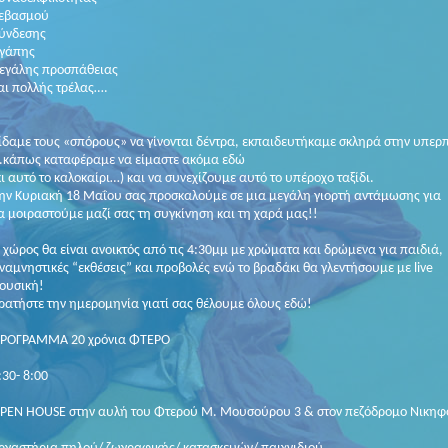
εβασμού
ύνδεσης
γάπης
εγάλης προσπάθειας
αι πολλής τρέλας….
ίδαμε τους «σπόρους» να γίνονται δέντρα, εκπαιδευτήκαμε σκληρά στην υπε
..κάπως καταφέραμε να είμαστε ακόμα εδώ
κι αυτό το καλοκαίρι…) και να συνεχίζουμε αυτό το υπέροχο ταξίδι.
ην Κυριακή 18 Μαΐου σας προσκαλούμε σε μια μεγάλη γιορτή αντάμωσης για
α μοιραστούμε μαζί σας τη συγκίνηση και τη χαρά μας!!
 χώρος θα είναι ανοικτός από τις 4:30μμ με χρώματα και δρώμενα για παιδιά,
ναμνηστικές “εκθέσεις” και προβολές ενώ το βραδάκι θα γλεντήσουμε με live
ουσική!
ρατήστε την ημερομηνία γιατί σας θέλουμε όλους εδώ!
ΡΟΓΡΑΜΜΑ 20 χρόνια ΦΤΕΡΟ
:30- 8:00
PEN HOUSE στην αυλή του Φτερού Μ. Μουσούρου 3 & στον πεζόδρομο Νικηφ