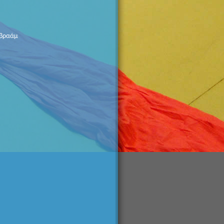
Αβραάμ