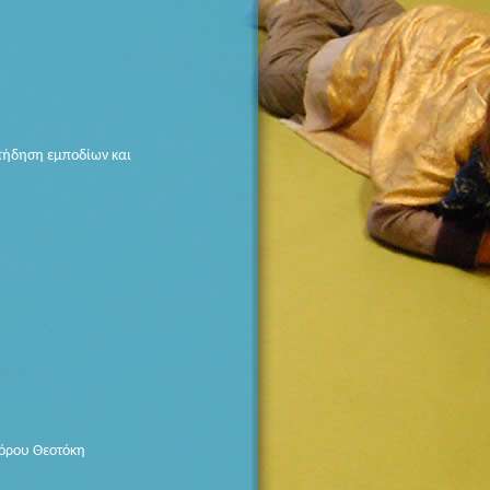
ρπήδηση εμποδίων και
όρου Θεοτόκη