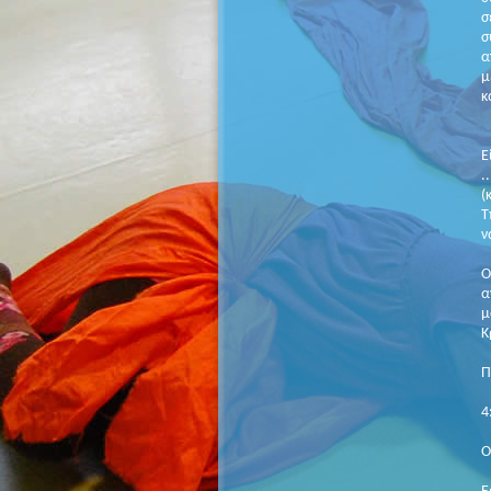
σ
σ
α
μ
κ
Ε
.
(
Τ
ν
Ο
α
μ
Κ
Π
4
O